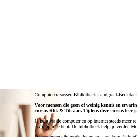
Computercursussen Bibliotheek Landgraaf-Beekdae
Voor mensen die geen of weinig kennis en ervarin
cursus Klik & Tik aan. Tijdens deze cursus leer j
Je kunt via de computer en op internet steeds meer re
ervaring mee hebt. De bibliotheek helpt je verder. Me
De cursussen zijn gratis. Iedereen is welkom. Je hoeft